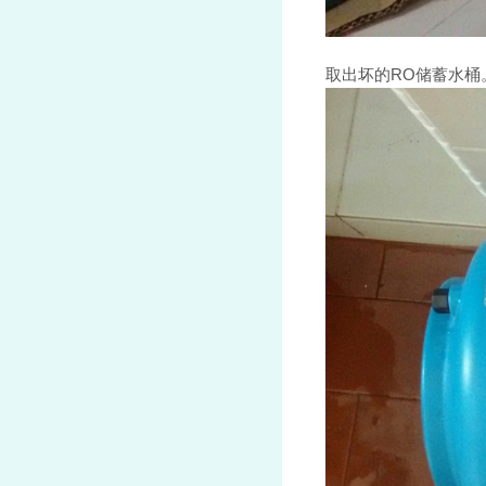
取出坏的RO储蓄水桶